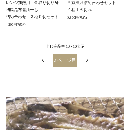
レンジ加熱用 骨取り切り身
西京漬け詰め合わせセット
利尻昆布醤油干し
４種１６切れ
詰め合わせ ３種９切セット
3,900円(税込)
4,200円(税込)
全
16
商品中
13 - 16
表示
2
ページ目