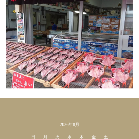
2026年8月
カレンダー
日
月
火
水
木
金
土