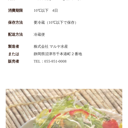
消費期限
10℃以下 4日
保存方法
要冷蔵（10℃以下で保存）
配送方法
冷蔵便
製造者
株式会社 マルヤ水産
または
静岡県沼津市千本港町２番地
販売者
TEL：055-951-0008