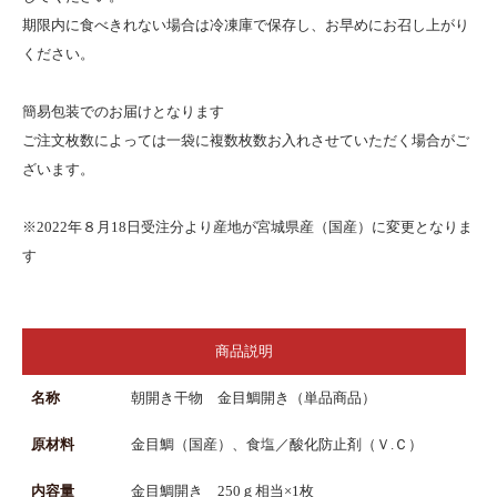
期限内に食べきれない場合は冷凍庫で保存し、お早めにお召し上がり
ください。
簡易包装でのお届けとなります
ご注文枚数によっては一袋に複数枚数お入れさせていただく場合がご
ざいます。
※2022年８月18日受注分より産地が宮城県産（国産）に変更となりま
す
商品説明
名称
朝開き干物 金目鯛開き（単品商品）
原材料
金目鯛（国産）、食塩／酸化防止剤（Ｖ.Ｃ）
内容量
金目鯛開き 250ｇ相当×1枚