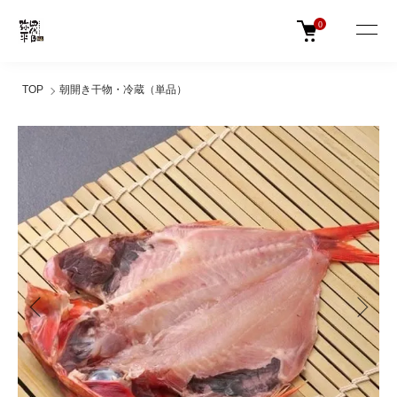
0
TOP
朝開き干物・冷蔵（単品）