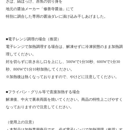
さば、縞ほっけ、赤魚の切り身を
地元の醤油メーカー「修善寺醤油」にて
特別に調合した専用の醤油ダレに漬け込み干しあげました。
■電子レンジ調理の場合（推奨）
電子レンジで加熱調理する場合は、解凍せずに冷凍状態のまま加熱調
理してください。
封を切らずに吹き出し口を上にし、500Wで1分50秒、600Wで1分30
秒、800Wで1分10秒加熱してください。
※加熱後は熱くなっておりますので、やけどに注意してください。
■フライパン・グリル等で直接加熱する場合
解凍後、中火で裏表両面を焼いてください。商品の特性上こげやすく
なっておりますので注意してください。
（使用上の注意）
・本製品は加熱専用商品です。必ず電子レンジで加熱調理（推奨）す