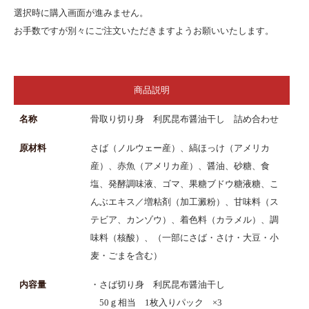
選択時に購入画面が進みません。
お手数ですが別々にご注文いただきますようお願いいたします。
商品説明
名称
骨取り切り身 利尻昆布醤油干し 詰め合わせ
原材料
さば（ノルウェー産）、縞ほっけ（アメリカ
産）、赤魚（アメリカ産）、醤油、砂糖、食
塩、発酵調味液、ゴマ、果糖ブドウ糖液糖、こ
んぶエキス／増粘剤（加工澱粉）、甘味料（ス
テビア、カンゾウ）、着色料（カラメル）、調
味料（核酸）、（一部にさば・さけ・大豆・小
麦・ごまを含む）
内容量
・さば切り身 利尻昆布醤油干し
50ｇ相当 1枚入りパック ×3