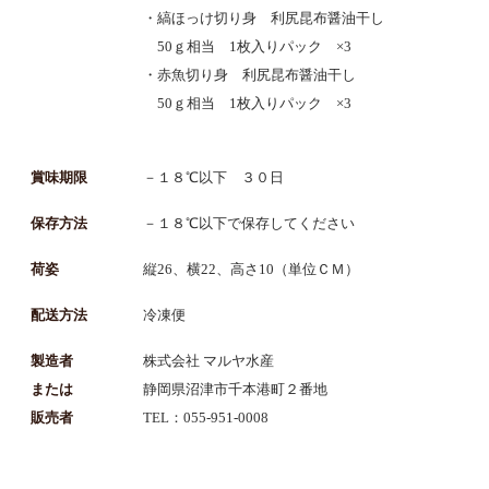
・縞ほっけ切り身 利尻昆布醤油干し
50ｇ相当 1枚入りパック ×3
・赤魚切り身 利尻昆布醤油干し
50ｇ相当 1枚入りパック ×3
賞味期限
－１８℃以下 ３０日
保存方法
－１８℃以下で保存してください
荷姿
縦26、横22、高さ10（単位ＣＭ）
配送方法
冷凍便
製造者
株式会社 マルヤ水産
または
静岡県沼津市千本港町２番地
販売者
TEL：055-951-0008