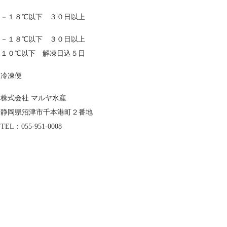
－１８℃以下 ３０日以上
－１８℃以下 ３０日以上
１０℃以下 解凍日込５日
冷凍便
株式会社 マルヤ水産
静岡県沼津市千本港町２番地
TEL：055-951-0008