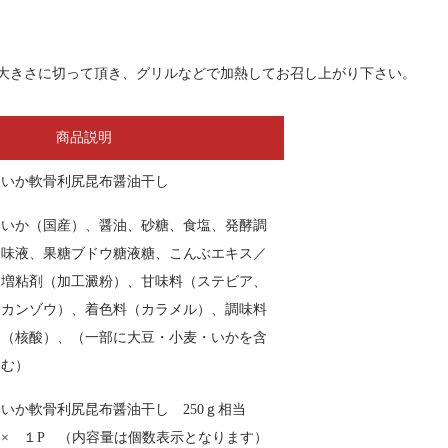
大きさに切って頂き、グリルなどで加熱してお召し上がり下さい。
商品説明
いか軟骨利尻昆布醤油干し
いか（国産）、醤油、砂糖、食塩、発酵調
味液、果糖ブドウ糖液糖、こんぶエキス／
増粘剤（加工澱粉）、甘味料（ステビア、
カンゾウ）、着色料（カラメル）、調味料
（核酸）、（一部に大豆・小麦・いかを含
む）
いか軟骨利尻昆布醤油干し 250ｇ相当
× １P （内容量は個数表示となります）